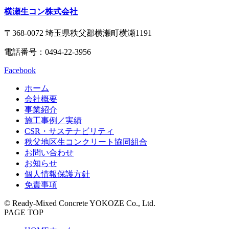
テ
ジ
ン
の
横瀬生コン株式会社
ツ
先
本
頭
〒368-0072 埼玉県秩父郡横瀬町横瀬1191
文
へ
電話番号：
0494-22-3956
の
戻
先
る
Facebook
頭
へ
ホーム
戻
会社概要
る
事業紹介
現
施工事例／実績
在
CSR・サステナビリティ
の
秩父地区生コンクリート協同組合
ペ
お問い合わせ
ー
お知らせ
ジ
個人情報保護方針
免責事項
© Ready-Mixed Concrete YOKOZE Co., Ltd.
PAGE TOP