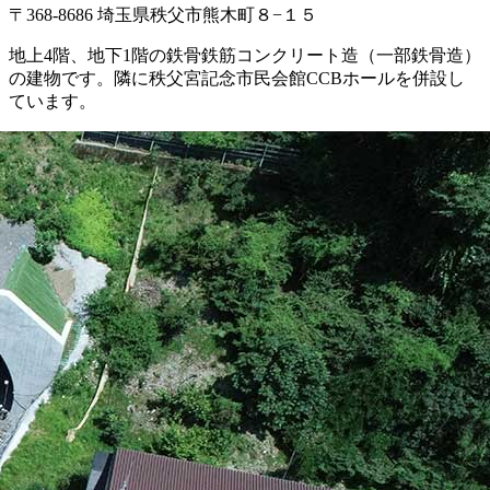
〒368-8686 埼玉県秩父市熊木町８−１５
地上4階、地下1階の鉄骨鉄筋コンクリート造（一部鉄骨造）
の建物です。隣に秩父宮記念市民会館CCBホールを併設し
ています。