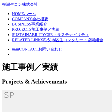
コ
横瀬生コン株式会社
ン
HOME
ホーム
テ
COMPANY
会社概要
ン
BUSINESS
事業紹介
ツ
現
PROJECTS
施工事例／実績
本
在
SUSTAINABILITY
CSR・サステナビリティ
文
の
RELATED LINKS
秩父地区生コンクリート協同組合
へ
ペ
ス
mail
CONTACT
お問い合わせ
ー
キ
ジ
ッ
プ
施工事例／実績
Projects & Achievements