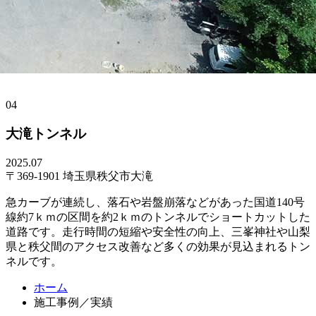
04
大滝トンネル
2025.07
〒369-1901 埼玉県秩父市大滝
急カーブが連続し、落石や岩盤崩落などがあった国道140号
線約7ｋｍの区間を約2ｋｍのトンネルでショートカットした
道路です。走行時間の短縮や安全性の向上、三峯神社や山梨
県と秩父間のアクセス改善など多くの効果が見込まれるトン
ネルです。
コ
ペ
ホーム
ン
ー
施工事例／実績