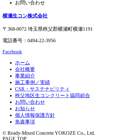
ン
ー
お問い合わせ
テ
ジ
ン
の
横瀬生コン株式会社
ツ
先
本
頭
〒368-0072 埼玉県秩父郡横瀬町横瀬1191
文
へ
電話番号：
0494-22-3956
の
戻
先
る
Facebook
頭
へ
ホーム
戻
会社概要
る
事業紹介
施工事例／実績
CSR・サステナビリティ
秩父地区生コンクリート協同組合
現
お問い合わせ
在
お知らせ
の
個人情報保護方針
ペ
免責事項
ー
© Ready-Mixed Concrete YOKOZE Co., Ltd.
ジ
PAGE TOP